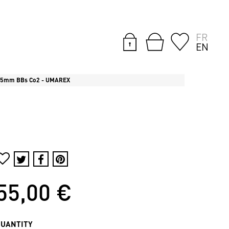
FR
EN
4,5mm BBs Co2 - UMAREX
55,00 €
QUANTITY