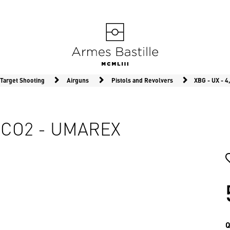
Target Shooting
Airguns
Pistols and Revolvers
XBG - UX - 
S CO2 - UMAREX