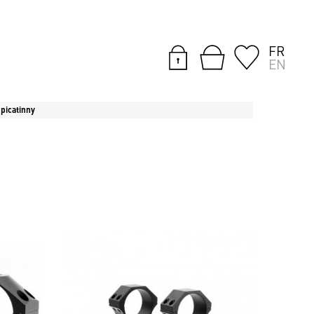
FR
EN
picatinny