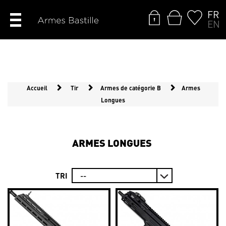
FR
EN
Accueil
Tir
Armes de catégorie B
Armes
Longues
ARMES LONGUES
TRI