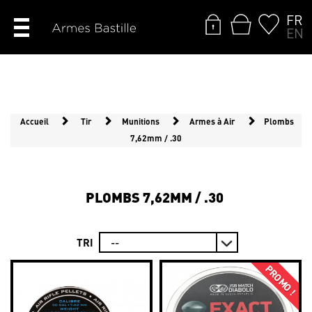
FR
EN
Accueil
Tir
Munitions
Armes à Air
Plombs
7,62mm / .30
PLOMBS 7,62MM / .30
TRI
PROMO !