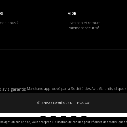
OS
AIDE
mes-nous ?
Livraison et retours
Paiement sécurisé
e
Marchand approuvé par la Société des Avis Garantis,
cliquez 
© Armes Bastille - CNIL 1549746
navigation sur ce site, vous acceptez l'utilisation de cookies pour réaliser des statistiques d