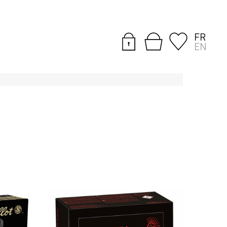
FR
EN