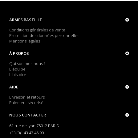
ARMES BASTILLE
Conditions générales de vente
Protection des données personnelles
Mentions légales
À PROPOS
Qui sommes-nous ?
L'équipe
L'histoire
AIDE
Livraison et retours
Paiement sécurisé
NOUS CONTACTER
61 rue de lyon 75012 PARIS
+33 (0)1 43 43 46 90