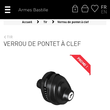
FR
EN
Accueil
Tir
Verrou de pontet à clef
TIR
VERROU DE PONTET À CLEF
PROMO !