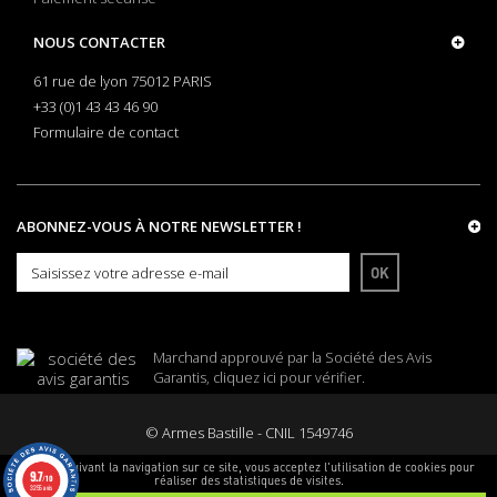
NOUS CONTACTER
61 rue de lyon 75012 PARIS
+33 (0)1 43 43 46 90
Formulaire de contact
ABONNEZ-VOUS À NOTRE NEWSLETTER !
OK
Marchand approuvé par la Société des Avis
Garantis,
cliquez ici pour vérifier
.
© Armes Bastille - CNIL 1549746
En poursuivant la navigation sur ce site, vous acceptez l'utilisation de cookies pour
9.7
réaliser des statistiques de visites.
/10
3255 avis