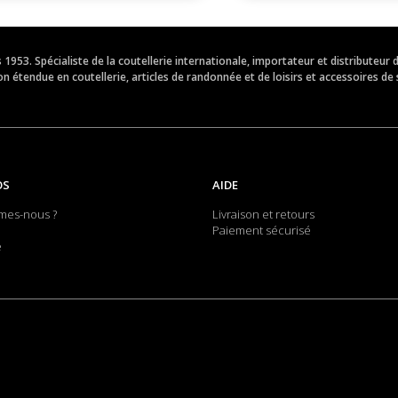
is 1953. Spécialiste de la coutellerie internationale, importateur et distribut
 étendue en coutellerie, articles de randonnée et de loisirs et accessoires de 
OS
AIDE
mes-nous ?
Livraison et retours
Paiement sécurisé
e