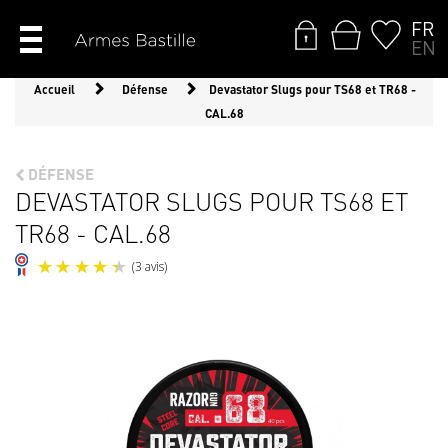
FR
EN
Accueil
Défense
Devastator Slugs pour TS68 et TR68 -
CAL.68
DÉFENSE
DEVASTATOR SLUGS POUR TS68 ET
TR68 - CAL.68
(3 avis)