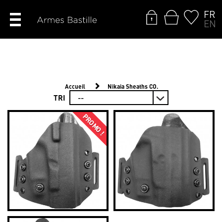
FR
EN
Accueil
Nikaia Sheaths CO.
TRI
PROMO !