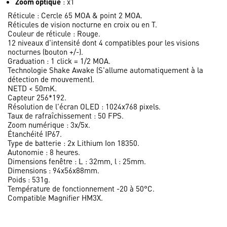
Zoom optique
: x1
Réticule : Cercle 65 MOA & point 2 MOA.
Réticules de vision nocturne en croix ou en T.
Couleur de réticule : Rouge.
12 niveaux d'intensité dont 4 compatibles pour les visions
nocturnes (bouton +/-).
Graduation : 1 click = 1/2 MOA.
Technologie Shake Awake (S'allume automatiquement à la
détection de mouvement).
NETD < 50mK.
Capteur 256*192.
Résolution de l'écran OLED : 1024x768 pixels.
Taux de rafraîchissement : 50 FPS.
Zoom numérique : 3x/5x.
Étanchéité IP67.
Type de batterie : 2x Lithium Ion 18350.
Autonomie : 8 heures.
Dimensions fenêtre : L : 32mm, l : 25mm.
Dimensions : 94x56x88mm.
Poids : 531g.
Température de fonctionnement -20 à 50°C.
Compatible Magnifier HM3X.