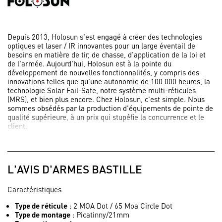
Depuis 2013, Holosun s'est engagé à créer des technologies
optiques et laser / IR innovantes pour un large éventail de
besoins en matière de tir, de chasse, d'application de la loi et
de l'armée. Aujourd'hui, Holosun est à la pointe du
développement de nouvelles fonctionnalités, y compris des
innovations telles que qu'une autonomie de 100 000 heures, la
technologie Solar Fail-Safe, notre système multi-réticules
(MRS), et bien plus encore. Chez Holosun, c'est simple. Nous
sommes obsédés par la production d'équipements de pointe de
qualité supérieure, à un prix qui stupéfie la concurrence et le
client.
Holosun est le chef de file de l’industrie en matière de
fourniture de produits riches en fonctionnalités et de haute
qualité à un prix qui ne vous laissera pas sans argent pour vos
L'AVIS D'ARMES BASTILLE
munitions. Après avoir comparé nos produits à la concurrence,
nous pensons que vous serez d'accord avec nous lorsque nous
disons «Holosun, votre prochaine optique».
Caractéristiques
Type de réticule
: 2 MOA Dot / 65 Moa Circle Dot
Type de montage
: Picatinny/21mm