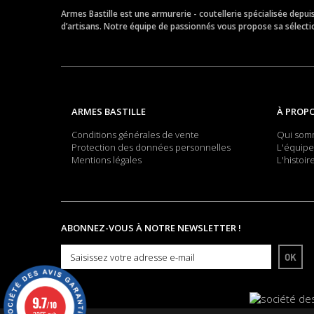
Armes Bastille est une armurerie - coutellerie spécialisée depu
d’artisans. Notre équipe de passionnés vous propose sa sélection
ARMES BASTILLE
À PROP
Conditions générales de vente
Qui som
Protection des données personnelles
L'équipe
Mentions légales
L'histoir
ABONNEZ-VOUS À NOTRE NEWSLETTER !
OK
9.7
/10