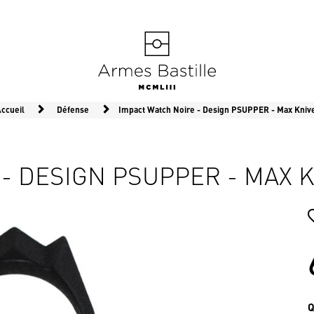
ccueil
Défense
Impact Watch Noire - Design PSUPPER - Max Kniv
- DESIGN PSUPPER - MAX 