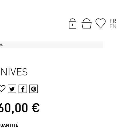
FR
EN
es
KNIVES
60,00 €
QUANTITÉ