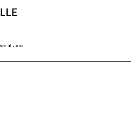
ILLE
euvent varier