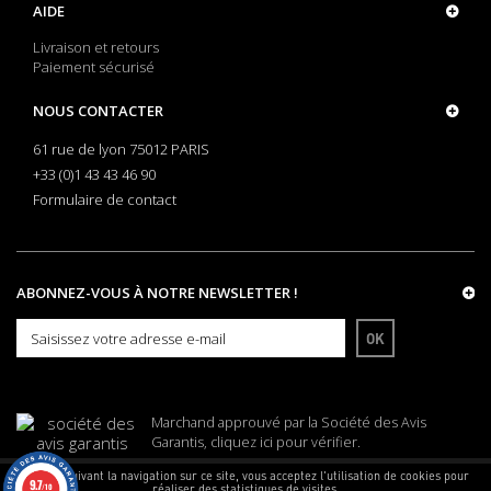
AIDE
Livraison et retours
Paiement sécurisé
NOUS CONTACTER
61 rue de lyon 75012 PARIS
+33 (0)1 43 43 46 90
Formulaire de contact
ABONNEZ-VOUS À NOTRE NEWSLETTER !
OK
Marchand approuvé par la Société des Avis
Garantis,
cliquez ici pour vérifier
.
En poursuivant la navigation sur ce site, vous acceptez l'utilisation de cookies pour
9.7
réaliser des statistiques de visites.
/10