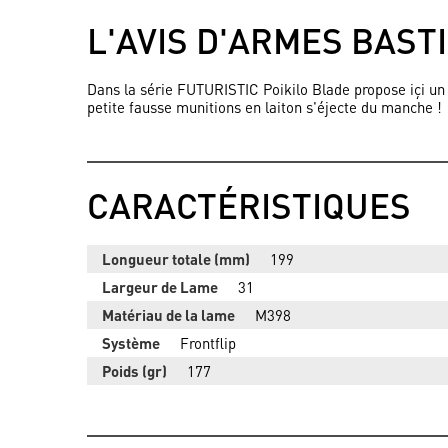
L'AVIS D'ARMES BAST
Dans la série FUTURISTIC Poikilo Blade propose içi un c
petite fausse munitions en laiton s'éjecte du manche !
CARACTÉRISTIQUES
Longueur totale (mm)
199
Largeur de Lame
31
Matériau de la lame
M398
Système
Frontflip
Poids (gr)
177