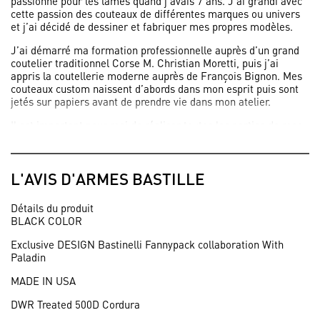
passionné pour les lames quand j’avais 7 ans. J’ai grandi avec
cette passion des couteaux de différentes marques ou univers
et j’ai décidé de dessiner et fabriquer mes propres modèles.
J’ai démarré ma formation professionnelle auprès d’un grand
coutelier traditionnel Corse M. Christian Moretti, puis j’ai
appris la coutellerie moderne auprès de François Bignon. Mes
couteaux custom naissent d’abords dans mon esprit puis sont
jetés sur papiers avant de prendre vie dans mon atelier.
Il est important pour moi de réaliser toutes les parties de mes
couteaux custom afin de maîtriser toutes les étapes
importantes.
J’ai aujourd’hui la chance de vivre et de travailler tous les jours
L'AVIS D'ARMES BASTILLE
de ma passion grâce à toutes les personnes qui partagent cette
même passion avec moi".
Détails du produit
BLACK COLOR
Exclusive DESIGN Bastinelli Fannypack collaboration With
Paladin
MADE IN USA
DWR Treated 500D Cordura