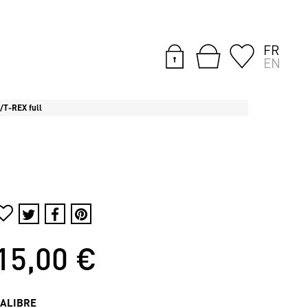
FR
EN
/T-REX full
15,00 €
CALIBRE