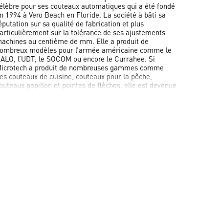
élèbre pour ses couteaux automatiques qui a été fondé
n 1994 à Vero Beach en Floride.
La société à bâti sa
éputation sur sa qualité de fabrication et plus
articulièrement sur la tolérance de ses ajustements
achines au centième de mm.
Elle a produit de
ombreux modèles pour l’armée américaine comme le
ALO, l’UDT, le SOCOM ou encore le Currahee.
Si
icrotech a produit de nombreuses gammes comme
es couteaux de cuisine, couteaux pour la pêche,
outeaux papillon et pointes de flèches, elle est devenue
lus que célèbre pour ses couteaux automatiques
ouble action à déploiement frontal « OTF » (Out The
ront).
Armes Bastille est heureuse de vous proposer un
hoix et un stock quasi unique en France.