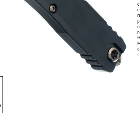
c
e
r
p
m
n
H
M
d
c
p
d
F
c