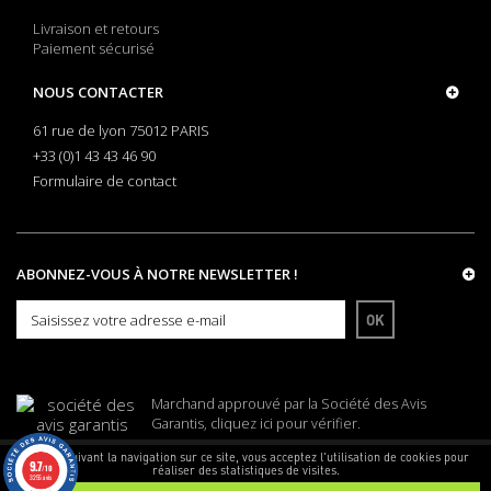
Livraison et retours
Paiement sécurisé
NOUS CONTACTER
61 rue de lyon 75012 PARIS
+33 (0)1 43 43 46 90
Formulaire de contact
ABONNEZ-VOUS À NOTRE NEWSLETTER !
OK
Marchand approuvé par la Société des Avis
Garantis,
cliquez ici pour vérifier
.
En poursuivant la navigation sur ce site, vous acceptez l'utilisation de cookies pour
9.7
réaliser des statistiques de visites.
/10
© Armes Bastille - CNIL 1549746
3255 avis