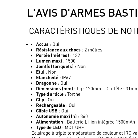
L'AVIS D'ARMES BAST
CARACTÉRISTIQUES DE NOT
Accus
: Oui
Résistance aux chocs
: 2 mètres
Portée (mètres)
: 132
Lumen maxi
: 1500
Joint(s) torique(s)
: Non
Etui
: Non
Etanchéité
: IP67
Dragonne
: Oui
Dimensions (mm)
: Lg : 120mm - Dia-tête : 31
Type d article
: Torche
Clip
: Oui
Rechargeable
: Oui
Câble USB
: Oui
Autonomie maxi (h)
: 360
Alimentation
: Batterie Li-ion intégrée 1500mAh
Type de LED
: MCT UHE
Eclairage à triple tempéarature de couleur et IRC va