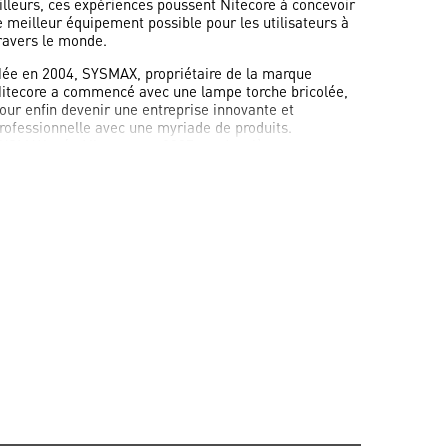
illeurs, ces expériences poussent Nitecore à concevoir
e meilleur équipement possible pour les utilisateurs à
ravers le monde.
ée en 2004, SYSMAX, propriétaire de la marque
itecore a commencé avec une lampe torche bricolée,
our enfin devenir une entreprise innovante et
rofessionnelle avec une myriade de produits.
YSMAX crée Nitecore en 2007, sa deuxième marque,
ui est dédiée à la création de lampes et d’accessoires
u service du marché de l’éclairage portatif. Les
roduits Nitecore sont fait pour les amateurs de plein
ir, pour ceux qui représente l’esprit du sport, leurs
aleurs et leurs objectifs, passés, présents et futurs.
itecore avec ces nombreux brevets est devenu un label
e qualité et de sérieux pour fournir une expérience
’illumination sûr et fiable à tous les styles de vie.
itecore a établi un large réseau de distribution partout
ans le monde, et est aujourd’hui plus engagé que
amais à la création de produits innovants en accélérant
e développement d’outils industriels au service de
’éclairage de plein air. Nitecore crée un avenir
rometteur pour tous les fans de lampe de poche et les
tilisateurs professionnels.