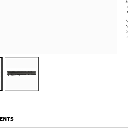
a
l
t
N
N
p
p
S
q
a
p
a
v
N
d
d
N
d
j
l
l
IENTS
p
u