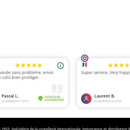
is 1953. Spécialiste de la coutellerie internationale, importateur et distribut