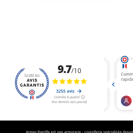
Armes Bastille est une armurerie - coutellerie spécialisée depu