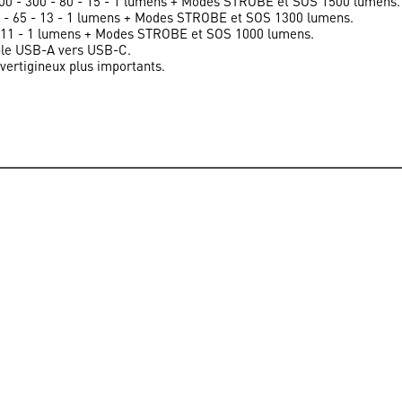
500 - 300 - 80 - 15 - 1 lumens + Modes STROBE et SOS 1500 lumens.
0 - 65 - 13 - 1 lumens + Modes STROBE et SOS 1300 lumens.
 - 11 - 1 lumens + Modes STROBE et SOS 1000 lumens.
âble USB-A vers USB-C.
vertigineux plus importants.