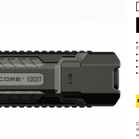
F
C
r
v