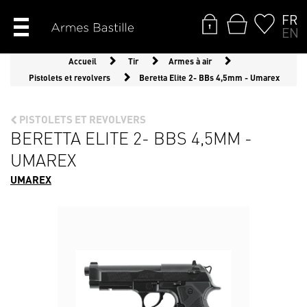
FR
EN
Accueil
Tir
Armes à air
Pistolets et revolvers
Beretta Elite 2- BBs 4,5mm - Umarex
PISTOLETS ET REVOLVERS
BERETTA ELITE 2- BBS 4,5MM -
UMAREX
UMAREX